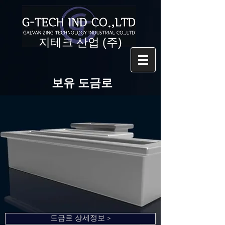
​지테크 산업 (주)
보유 도금로
도금로 상세정보 >